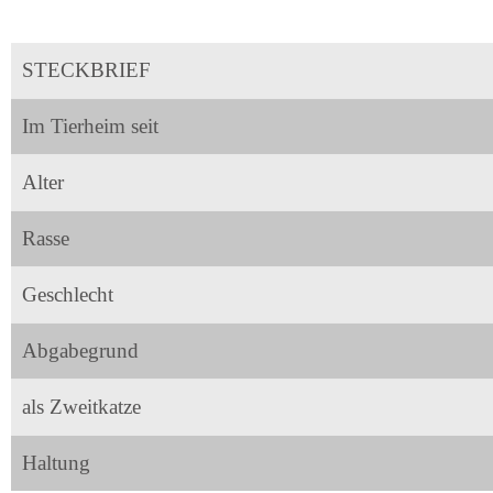
STECKBRIEF
Im Tierheim seit
Alter
Rasse
Geschlecht
Abgabegrund
als Zweitkatze
Haltung