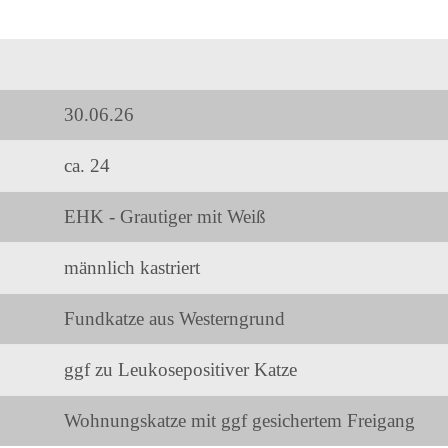
30.06.26
ca. 24
EHK - Grautiger mit Weiß
männlich kastriert
Fundkatze aus Westerngrund
ggf zu Leukosepositiver Katze
Wohnungskatze mit ggf gesichertem Freigang