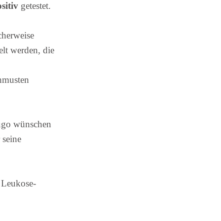
sitiv
getestet.
cherweise
lt werden, die
chmusten
 Hugo wünschen
 seine
r Leukose-