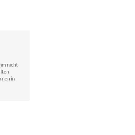
hm nicht
lten
rnen in