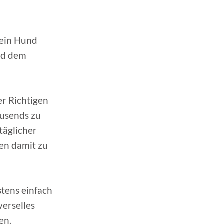
 ein Hund
und dem
er Richtigen
ausends zu
täglicher
den damit zu
stens einfach
verselles
en.