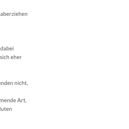
e aberziehen
 dabei
sich eher
unden nicht,
mmende Art,
luten