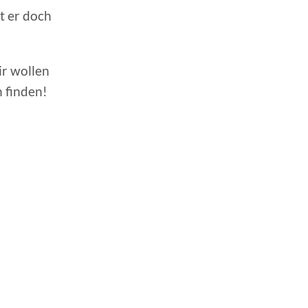
t er doch
ir wollen
n finden!