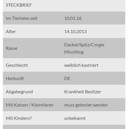
STECKBRIEF
Im Tierheim seit
10.01.26
Alter
14.10.2013
Dackel/Spitz/Corgie
Rasse
Mischling
Geschlecht
weiblich kastriert
Herkunft
DE
Abgabegrund
Krankheit Besitzer
Mit Katzen / Kleintieren
muss getestet werden
Mit Kindern?
unbekannt