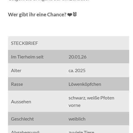
Wer gibt ihr eine Chance? ❤️🐰
STECKBRIEF
Im Tierheim seit
20.01.26
Alter
ca. 2025
Rasse
Löwenköpfchen
schwarz, weiße Pfoten
Aussehen
vorne
Geschlecht
weiblich
Abgabegrund:
zuviele Tiere