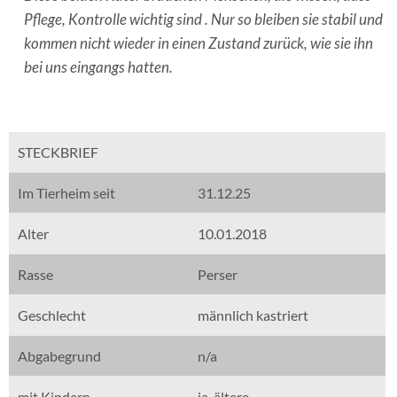
Pflege, Kontrolle wichtig sind . Nur so bleiben sie stabil und
kommen nicht wieder in einen Zustand zurück, wie sie ihn
bei uns eingangs hatten.
STECKBRIEF
Im Tierheim seit
31.12.25
Alter
10.01.2018
Rasse
Perser
Geschlecht
männlich kastriert
Abgabegrund
n/a
mit Kindern
ja. ältere