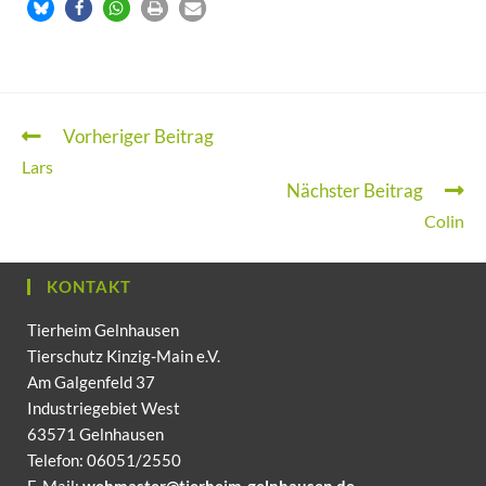
Vorheriger Beitrag
Lars
Nächster Beitrag
Colin
KONTAKT
Tierheim Gelnhausen
Tierschutz Kinzig-Main e.V.
Am Galgenfeld 37
Industriegebiet West
63571 Gelnhausen
Telefon: 06051/2550
E-Mail:
webmaster@tierheim-gelnhausen.de