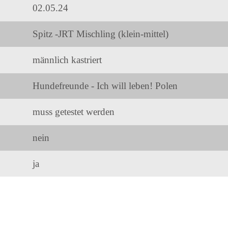
02.05.24
Spitz -JRT Mischling (klein-mittel)
männlich kastriert
Hundefreunde - Ich will leben! Polen
muss getestet werden
nein
ja