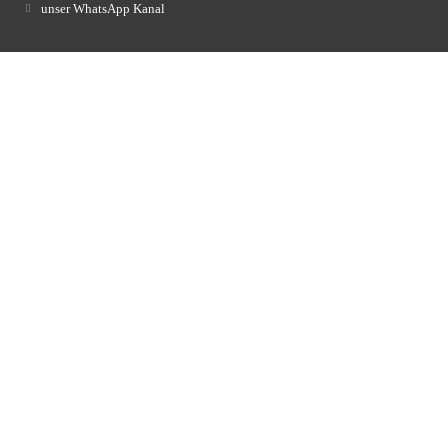
unser WhatsApp Kanal