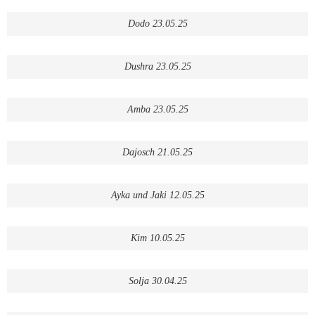
Dodo 23.05.25
Dushra 23.05.25
Amba 23.05.25
Dajosch 21.05.25
Ayka und Jaki 12.05.25
Kim 10.05.25
Solja 30.04.25