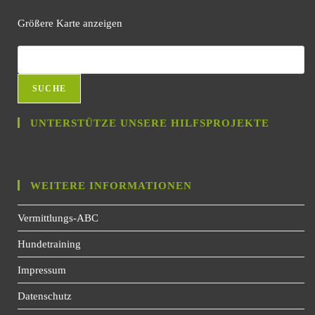
Größere Karte anzeigen
SUCHE
UNTERSTÜTZE UNSERE HILFSPROJEKTE
WEITERE INFORMATIONEN
Vermittlungs-ABC
Hundetraining
Impressum
Datenschutz