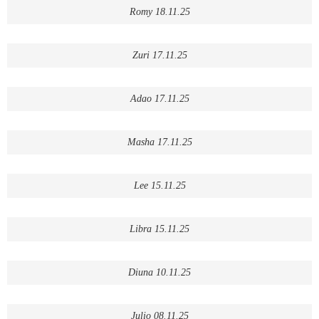
Romy 18.11.25
Zuri 17.11.25
Adao 17.11.25
Masha 17.11.25
Lee 15.11.25
Libra 15.11.25
Diuna 10.11.25
Julio 08.11.25