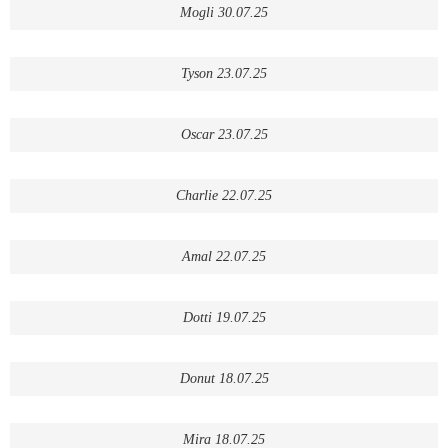
Mogli 30.07.25
Tyson 23.07.25
Oscar 23.07.25
Charlie 22.07.25
Amal 22.07.25
Dotti 19.07.25
Donut 18.07.25
Mira 18.07.25