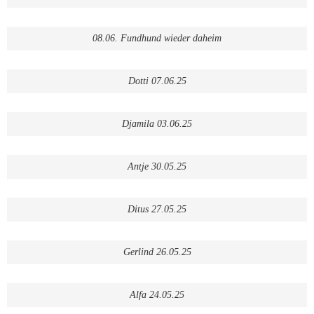
08.06. Fundhund wieder daheim
Dotti 07.06.25
Djamila 03.06.25
Antje 30.05.25
Ditus 27.05.25
Gerlind 26.05.25
Alfa 24.05.25