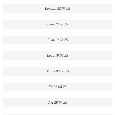
Lorenzo 22.08.25
Lido 20.08.25
Liko 19.08.25
Leon 19.08.25
Molly 08.08.25
Fá 06.08.25
Aki 29.07.25