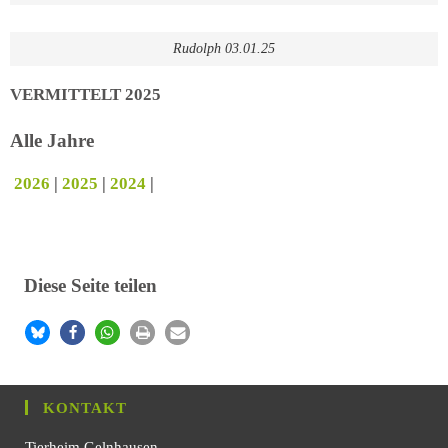
Rudolph 03.01.25
VERMITTELT 2025
Alle Jahre
2026
|
2025
|
2024
|
Diese Seite teilen
KONTAKT
Tierheim Gelnhausen