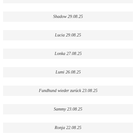
Shadow 29.08.25
Lucia 29.08.25
Lonka 27.08.25
Lumi 26.08.25
Fundhund wieder zurück 23.08.25
Sammy 23.08.25
Ronja 22.08.25