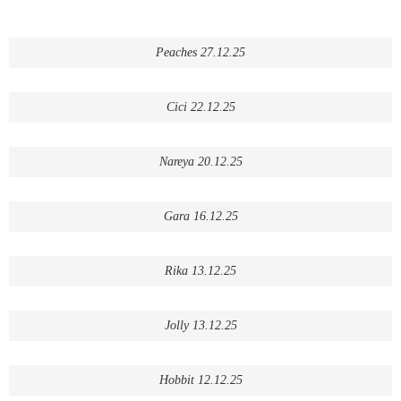
Peaches 27.12.25
Cici 22.12.25
Nareya 20.12.25
Gara 16.12.25
Rika 13.12.25
Jolly 13.12.25
Hobbit 12.12.25