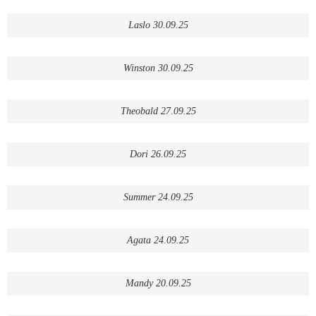
Laslo 30.09.25
Winston 30.09.25
Theobald 27.09.25
Dori 26.09.25
Summer 24.09.25
Agata 24.09.25
Mandy 20.09.25