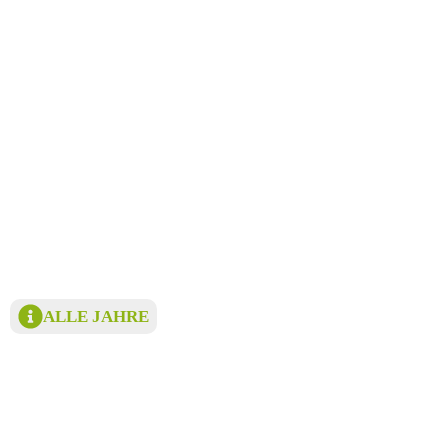
ALLE JAHRE