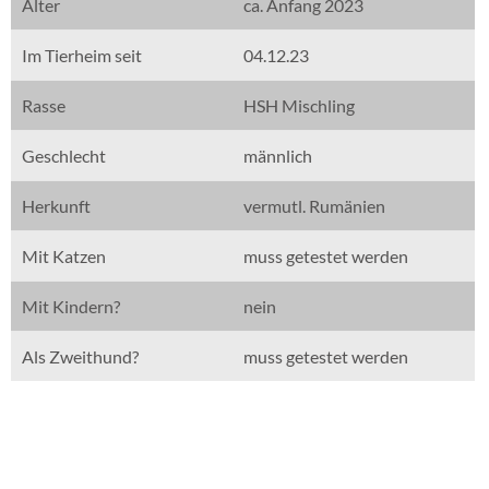
Alter
ca. Anfang 2023
Im Tierheim seit
04.12.23
Rasse
HSH Mischling
Geschlecht
männlich
Herkunft
vermutl. Rumänien
Mit Katzen
muss getestet werden
Mit Kindern?
nein
Als Zweithund?
muss getestet werden