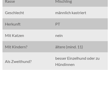
Rasse
Mischling
Geschlecht
männlich kastriert
Herkunft
PT
Mit Katzen
nein
Mit Kindern?
ältere (mind. 11)
besser Einzelhund oder zu
Als Zweithund?
Hündinnen