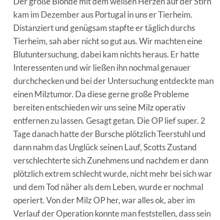
Der große Blonde mit dem weißen Herzen auf der Stirn
kam im Dezember aus Portugal in uns er Tierheim.
Distanziert und genügsam stapfte er täglich durchs
Tierheim, sah aber nicht so gut aus. Wir machten eine
Blutuntersuchung, dabei kam nichts heraus. Er hatte
Interessenten und wir ließen ihn nochmal genauer
durchchecken und bei der Untersuchung entdeckte man
einen Milztumor. Da diese gerne große Probleme
bereiten entschieden wir uns seine Milz operativ
entfernen zu lassen. Gesagt getan. Die OP lief super. 2
Tage danach hatte der Bursche plötzlich Teerstuhl und
dann nahm das Unglück seinen Lauf, Scotts Zustand
verschlechterte sich Zunehmens und nachdem er dann
plötzlich extrem schlecht wurde, nicht mehr bei sich war
und dem Tod näher als dem Leben, wurde er nochmal
operiert. Von der Milz OP her, war alles ok, aber im
Verlauf der Operation konnte man feststellen, dass sein