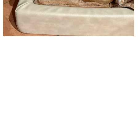
Tierheim Gelnhausen
Tierschutz Kinzig-Main e.V.
Am Galgenfeld 37
Industriegebiet West
63571 Gelnhausen
Telefon: 06051/2550
E-Mail:
webmaster@tierheim-gelnhausen.de
ÖFFNUNGSZEITEN
Di. Mi.: 14:00 bis 17:00 Uhr
Montag und Donnerstag: geschlossen
Freitag: 14:00 bis 17:00 Uhr
Samstag: 13:00 bis 16:00 Uhr
Sonn- & Feiertag: geschlossen
SPENDENKONTO
Tierheim Gelnhausen
Tierschutz Kinzig-Main e.V.