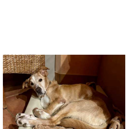
finden.
Diese Seite teilen
Vorheriger Beitrag
Bolle
Nächster Beitrag
Rocky Beige
KONTAKT